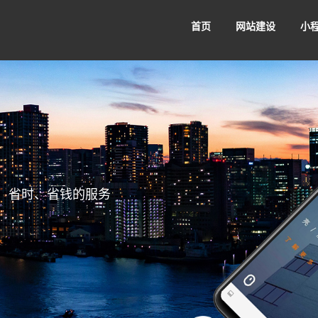
首页
网站建设
小
品牌网站建设
集团网站
Pv4 归属地
金云视界播放器
金贝固定
公司动态
开发笔记
建站百科
小
企业网站建设
外贸网站
赢
务实、创新
体现价值
商城小程序
餐饮小程序
小
、省时、省钱的服务
利共赢。
以务实为基础、以创新求发展。
不断提升，体现价
门户网站建设
营销网站
分销推广、店铺展示、多店铺运营
同城配送、附近门店、领券
小程
商家
家轻