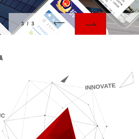
3
/
3
INNOVATE
IC