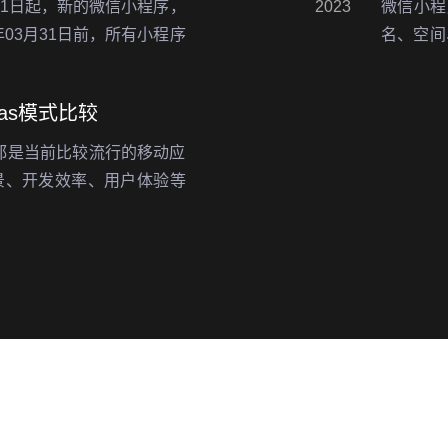
月01日起，新的微信小程序，
2023
微信小程
年03月31日前，所有小程序
名、空间
4月01日起，对未备案小程序
程序开发
要在微信
as模式比较
式都是当前比较流行的移动应
景、开发效率、用户体验等
我对小程序定制化开发相对
。一、应用场景不…