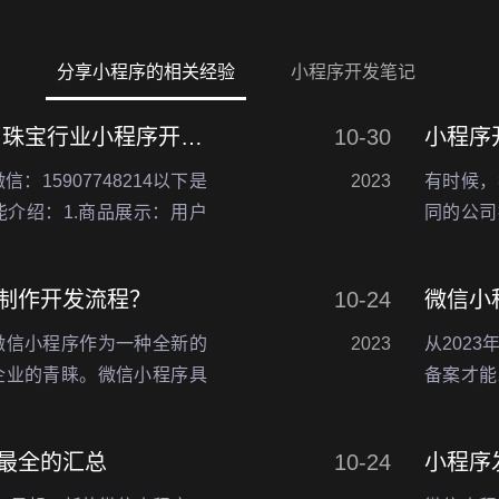
分享小程序的相关经验
小程序开发笔记
梧州小程序开发公司分享 珠宝行业小程序开发详细功能介绍
10-30
：15907748214以下是
2023
有时候，
介绍：1.商品展示：用户
同的公司
、镶嵌和回收等商品，包括
其实是有
并可以通…
为什么价
制作开发流程？
10-24
微信小程序作为一种全新的
2023
从202
企业的青睐。微信小程序具
备案才能
特点，不仅能够为用户提供
子，从以
供了更多的商机。因此，
的小程序
最全的汇总
10-24
小程序