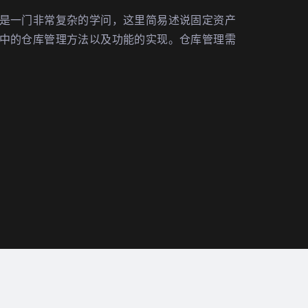
是一门非常复杂的学问，这里简易述说固定资产
中的仓库管理方法以及功能的实现。仓库管理需
标准化方案通过制定一系列的标准和规范，对仓
营、管理、布局、设备、人员等方面进行统一规