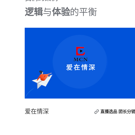
逻辑
与
体验
的平衡
爱在情深
直播选品
团长分