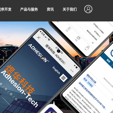
程序开发
产品与服务
资讯
关于我们
开发
SEO优化
资产
SSLVPN
程序运营技巧
软硬件知识
设计
网站管理服务
售后支持
程序支付接入
无忧售后，7*24小时不间断售后服务
值
制作
网站代运营
序使用微信支付进行收款满足
不同场景下的支付诉求，让商
松接入微信支付