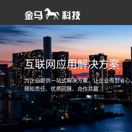
轻松建站 服务到位
小程序开发
分享、交流、传播
为客户提供一体化网站设计服
全功能小程序商城、开发定制
知识分享、技术交流、经验积
互联网应用解决方案
务
服务、全程售后服务、无忧备
累、提升能力
金云智能建站
I
案
关于金马科技
携手合作 互利共
为企业提供一站式解决方案，让企业得到省心
金马科技，成立于2008年9月，专业提
携手推进合作，实现互
感知责任、优质回报、合作共赢
供互联网技术服务。