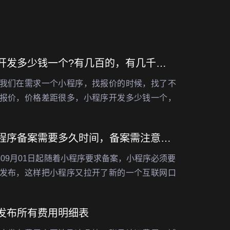
小程序开发多少钱一个?有几百的，有几千的，还有几万的，甚至几十万的这是为啥
我们在需求一个小程序，找报价的时候，找了不
报价，价格差距很多，小程序开发多少钱一个，
几百的，有几千的，甚至几万，几十万的都有，
格差距这么大呢?对于不懂小程序的人来说，也…
微信小程序备案需要多久时间，备案需注意些什么
3年09月01日起随着小程序要求备案，小程序必须要
发布，这样把小程序又拉开了新的一个互联网口
前的百万级市场直接提升到千万级市场，如果你
没有备案，可能直接被封，接下来小编…
发布所有费用明细表