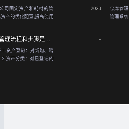
本公司固定资产和耗材的管
2023
仓库管理
资产的优化配置,提高使用
管理系统
公司实际情况，特制定本制
制定一套
固定资产和耗材的购…
库的运
金贝固定资产管理系统的管理流程和步骤是什么?
-
范…
:1.资产登记：对新购、赠
2.资产分类：对已登记的
地、建筑物、机器设备等。
清点，核对实物与…