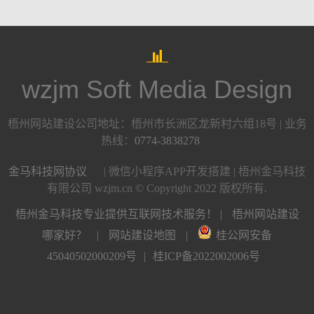
wzjm Soft Media Design
梧州网站建设公司地址：梧州市长洲区龙新村六组18号 | 业务
热线：
0774-3838278
金马科技网协议
| 微信小程序APP开发搭建 | 梧州金马科技
有限公司 wzjm.cn © Copyright 2022 版权所有.
梧州金马科技专业提供互联网技术服务！ |
梧州网站建设
哪家好？
|
网站建设地图
|
桂公网安备
45040502000209号
|
桂ICP备2022002006号