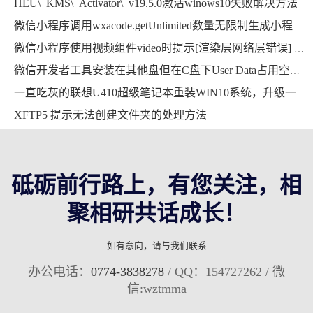
HEU\_KMS\_Activator\_v19.5.0激活winows10失败解决方法
微信小程序调用wxacode.getUnlimited数量无限制生成小程序码功能开发完整版
微信小程序使用视频组件video时提示[渲染层网络层错误] Failed to load media错误的解决方法
微信开发者工具安装在其他盘但在C盘下User Data占用空间超大，能删掉吗？用mklink提示当文件已存在时，无法创建该文件
一直吃灰的联想U410超级笔记本重装WIN10系统，升级一下硬件继续战斗
XFTP5 提示无法创建文件夹的处理方法
砥砺前行路上，有您关注，相
聚相研共话成长！
如有意向，请与我们联系
办公电话：
0774-3838278
/ QQ：154727262 / 微
信:wztmma