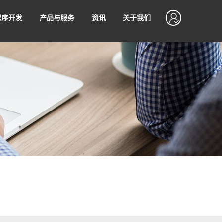
程序开发
产品与服务
资讯
关于我们
开发
SEO优化
资产
SSLVPN
程序运营技巧
软硬件知识
设计
网站管理服务
售后支持
程序支付接入
无忧售后，7*24小时不间断售后服务
值
制作
网站代运营
序使用微信支付进行收款满足
不同场景下的支付诉求，让商
松接入微信支付