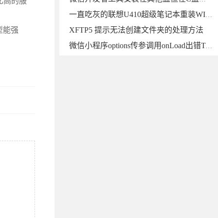
比高的服
一直吃灰的联想U410超级笔记本重装WIN10系统，升级一下硬件继续战斗
XFTP5 提示无法创建文件夹的处理方法
型能强
微信小程序options传参调用onLoad出错TypeError: Cannot read property “ID“ of undefined的解决方法