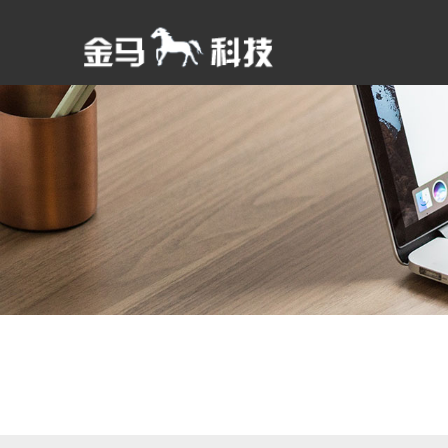
轻松建站 服务到位
小程序开发
分享、交流、传播
为客户提供一体化网站设计服
全功能小程序商城、开发定制
知识分享、技术交流、经验积
务
服务、全程售后服务、无忧备
累、提升能力
金云智能建站
I
案
关于金马科技
携手合作 互利共
金马科技，成立于2008年9月，专业提供
携手推进合作，实现互
互联网技术服务。