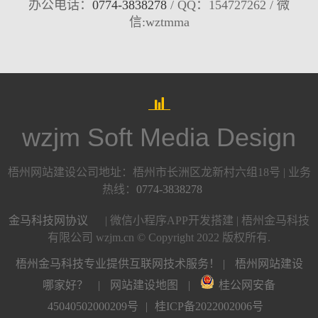
办公电话：
0774-3838278
/ QQ：154727262 / 微
信:wztmma
wzjm Soft Media Design
梧州网站建设公司地址：梧州市长洲区龙新村六组18号 | 业务
热线：
0774-3838278
金马科技网协议
| 微信小程序APP开发搭建 | 梧州金马科技
有限公司 wzjm.cn © Copyright 2022 版权所有.
梧州金马科技专业提供互联网技术服务！ |
梧州网站建设
哪家好？
|
网站建设地图
|
桂公网安备
45040502000209号
|
桂ICP备2022002006号