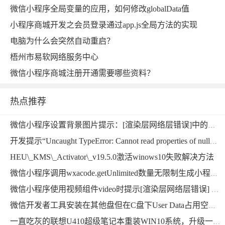
微信小程序全局变量的应用，如何修改globalData值
小程序商城开发之会员登录通过app.js全局方法的实现
电脑为什么会突然自动重启？
梧州市易软网络服务中心
微信小程序商城注册开通需要哪些资料？
热点推荐
微信小程序设置背景图片提示：[渲染层网络层错误]中的本地资源图片无法通过 WXSS 获取，可以使用网络图片，或者 base64，或者使用＜image/＞标签。
开发提示“Uncaught TypeError: Cannot read properties of null”错误的解决方法
HEU\_KMS\_Activator\_v19.5.0激活winows10失败解决方法
微信小程序调用wxacode.getUnlimited数量无限制生成小程序码功能开发完整版
微信小程序使用视频组件video时提示[渲染层网络层错误] Failed to load media错误的解决方法
微信开发者工具安装在其他盘但在C盘下User Data占用空间超大，能删掉吗？用mklink提示当文件已存在时，无法创建该文件
一直吃灰的联想U410超级笔记本重装WIN10系统，升级一下硬件继续战斗