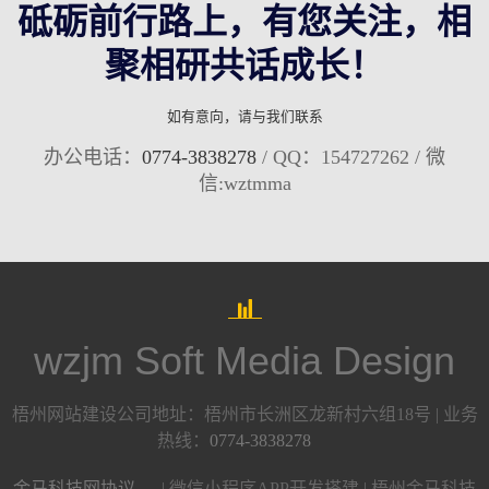
砥砺前行路上，有您关注，相
聚相研共话成长！
如有意向，请与我们联系
办公电话：
0774-3838278
/ QQ：154727262 / 微
信:wztmma
wzjm Soft Media Design
梧州网站建设公司地址：梧州市长洲区龙新村六组18号 | 业务
热线：
0774-3838278
金马科技网协议
| 微信小程序APP开发搭建 | 梧州金马科技