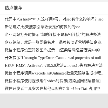
热点推荐
代码中＜a href=“#”＞,这样用#号，对seo有什么影响吗？seo
新站建好,七天搜索引擎收录是如何做到的seo
企业网站打开时提示“您的连接不是私密连接”的解决办法，域名已经布置https企业建站
企业建站，就是一张网络名片，品牌被动式营销手法企业建站
微信小程序设置背景图片提示：[渲染层网络层错误]中的本地资源图片无法通过 WXSS 获取，可以使用网络图片，或者 base64，或者使用＜image/＞标签。
开发提示“Uncaught TypeError: Cannot read properties of null”错误的解决方法
HEU\_KMS\_Activator\_v19.5.0激活winows10失败解决方法
微信小程序调用wxacode.getUnlimited数量无限制生成小程序码功能开发完整版
微信小程序使用视频组件video时提示[渲染层网络层错误] Failed to load media错误的解决方法
微信开发者工具安装在其他盘但在C盘下User Data占用空间超大，能删掉吗？用mklink提示当文件已存在时，无法创建该文件