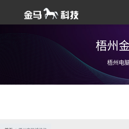
梧州
轻松建站 服务到位
小程序开发
分享、交流、传播
为客户提供一体化网站设计服
全功能小程序商城、开发定制
知识分享、技术交流、经验积
务
服务、全程售后服务、无忧备
累、提升能力
梧州电
金云智能建站
I
案
关于金马科技
携手合作 互利共
金马科技，成立于2008年9月，专业提供
携手推进合作，实现互
互联网技术服务。