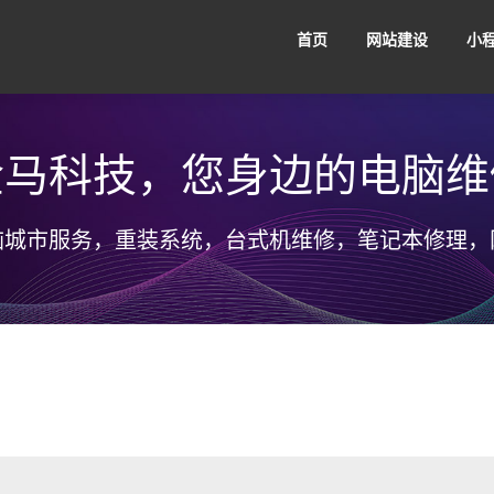
首页
网站建设
小
金马科技，您身边的电脑维
品牌网站建设
集团网站
脑城市服务，重装系统，台式机维修，笔记本修理，
Pv4 归属地
金云视界播放器
金贝固定
公司动态
开发笔记
建站百科
小
企业网站建设
外贸网站
赢
务实、创新
体现价值
商城小程序
餐饮小程序
小
利共赢。
以务实为基础、以创新求发展。
不断提升，体现价
门户网站建设
营销网站
分销推广、店铺展示、多店铺运营
同城配送、附近门店、领券
小程
商家
家轻