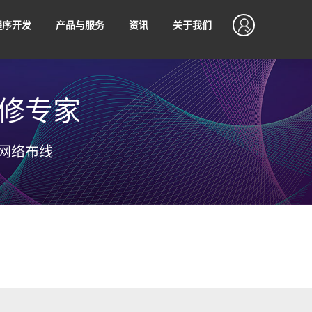
程序开发
产品与服务
资讯
关于我们
修专家
开发
SEO优化
网络布线
资产
SSLVPN
程序运营技巧
软硬件知识
设计
网站管理服务
售后支持
程序支付接入
无忧售后，7*24小时不间断售后服务
值
制作
网站代运营
序使用微信支付进行收款满足
不同场景下的支付诉求，让商
松接入微信支付