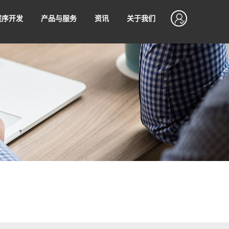
程序开发
产品与服务
资讯
关于我们
开发
SEO优化
资产
SSLVPN
程序运营技巧
软硬件知识
设计
网站管理服务
售后支持
程序支付接入
无忧售后，7*24小时不间断售后服务
值
制作
网站代运营
序使用微信支付进行收款满足
不同场景下的支付诉求，让商
松接入微信支付