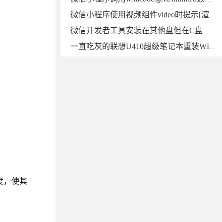
微信小程序使用视频组件video时提示[渲染层网络层错误] Failed to load media错误的解决方法
微信开发者工具安装在其他盘但在C盘下User Data占用空间超大，能删掉吗？用mklink提示当文件已存在时，无法创建该文件
一直吃灰的联想U410超级笔记本重装WIN10系统，升级一下硬件继续战斗
度，使其