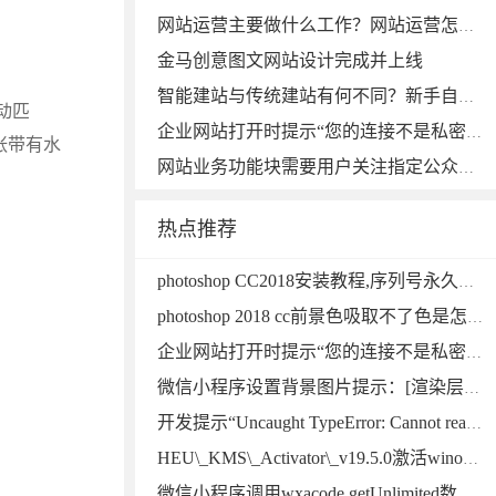
网站运营主要做什么工作？网站运营怎么做？
金马创意图文网站设计完成并上线
智能建站与传统建站有何不同？新手自己建网站如何选择比较好？
动匹
企业网站打开时提示“您的连接不是私密连接”的解决办法，域名已经布置https
张带有水
网站业务功能块需要用户关注指定公众号才可以访问用PHP如何实现,从而达到吸粉效果
热点推荐
photoshop CC2018安装教程,序列号永久免费photoshop
photoshop 2018 cc前景色吸取不了色是怎么回事呢？photoshop
企业网站打开时提示“您的连接不是私密连接”的解决办法，域名已经布置httpsps
微信小程序设置背景图片提示：[渲染层网络层错误]中的本地资源图片无法通过 WXSS 获取，可以使用网络图片，或者 base64，或者使用＜image/＞标签。
开发提示“Uncaught TypeError: Cannot read properties of null”错误的解决方法
HEU\_KMS\_Activator\_v19.5.0激活winows10失败解决方法
微信小程序调用wxacode.getUnlimited数量无限制生成小程序码功能开发完整版