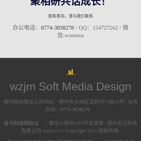
聚相研共话成长！
如有意向，请与我们联系
办公电话：
0774-3838278
/ QQ：154727262 / 微
信:wztmma
wzjm Soft Media Design
梧州网站建设公司地址：梧州市长洲区龙新村六组18号 | 业务
热线：
0774-3838278
金马科技网协议
| 微信小程序APP开发搭建 | 梧州金马科技
有限公司 wzjm.cn © Copyright 2022 版权所有.