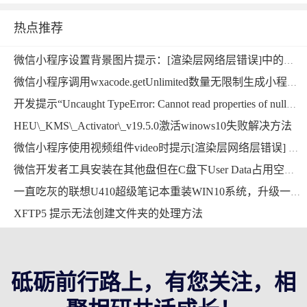
热点推荐
微信小程序设置背景图片提示：[渲染层网络层错误]中的本地资源图片无法通过 WXSS 获取，可以使用网络图片，或者 base64，或者使用＜image/＞标签。微信小程序
微信小程序调用wxacode.getUnlimited数量无限制生成小程序码功能开发完整版微信小程序
开发提示“Uncaught TypeError: Cannot read properties of null”错误的解决方法
HEU\_KMS\_Activator\_v19.5.0激活winows10失败解决方法
微信小程序使用视频组件video时提示[渲染层网络层错误] Failed to load media错误的解决方法
微信开发者工具安装在其他盘但在C盘下User Data占用空间超大，能删掉吗？用mklink提示当文件已存在时，无法创建该文件
一直吃灰的联想U410超级笔记本重装WIN10系统，升级一下硬件继续战斗
XFTP5 提示无法创建文件夹的处理方法
砥砺前行路上，有您关注，相