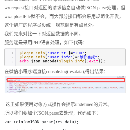
wx.request接口对返回的请求信息自动做JSON.parse处理，但
wx.uploadFile就不会，而大部分接口都会采用规范化开发，
这个鹅厂的程序员没统一规范倒是有点意外。
我们先来对比一下对返回数据的不同。
服务端是采用PHP语言处理，如下代码：
1
$login_info
[
'user_zt'
]=
"200"
;
2
$login_info
[
'user_info'
]=
"制作完成"
;
3
echo
json_encode(
$login_info
);
exit
();
在微信小程序端直接console.log(res.data),得出结果：
这里如果使用对象方式操作会提示undefined的异常。
所以我们要加个JSON.parse去处理，代码如下：
var reinfo=JSON.parse(res.data);
