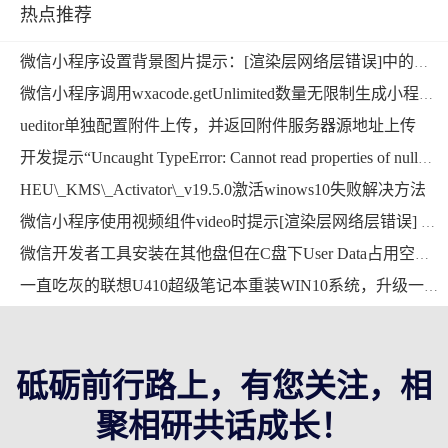
热点推荐
微信小程序设置背景图片提示：[渲染层网络层错误]中的本地资源图片无法通过 WXSS 获取，可以使用网络图片，或者 base64，或者使用＜image/＞标签。微信小程序
微信小程序调用wxacode.getUnlimited数量无限制生成小程序码功能开发完整版微信小程序
ueditor单独配置附件上传，并返回附件服务器源地址上传
开发提示“Uncaught TypeError: Cannot read properties of null”错误的解决方法
HEU\_KMS\_Activator\_v19.5.0激活winows10失败解决方法
微信小程序使用视频组件video时提示[渲染层网络层错误] Failed to load media错误的解决方法
微信开发者工具安装在其他盘但在C盘下User Data占用空间超大，能删掉吗？用mklink提示当文件已存在时，无法创建该文件
一直吃灰的联想U410超级笔记本重装WIN10系统，升级一下硬件继续战斗
砥砺前行路上，有您关注，相
聚相研共话成长！