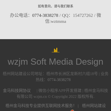
如有意向，请与我们联系
办公电话：
0774-3838278
/ QQ：154727262 / 微
信:wztmma
wzjm Soft Media Design
梧州网站建设公司地址：梧州市长洲区龙新村六组18号 | 业务
热线：
0774-3838278
金马科技网协议
| 微信小程序APP开发搭建 | 梧州金马科技
有限公司 wzjm.cn © Copyright 2022 版权所有.
梧州金马科技专业提供互联网技术服务！ |
梧州网站建设