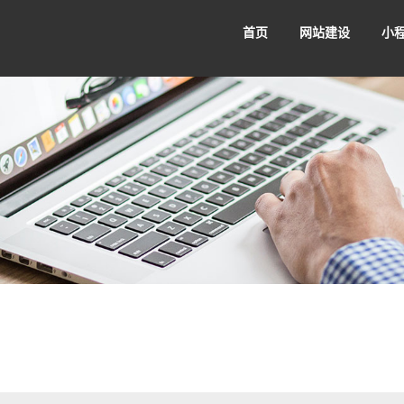
首页
网站建设
小
品牌网站建设
集团网站
Pv4 归属地
金云视界播放器
金贝固定
公司动态
开发笔记
建站百科
小
企业网站建设
外贸网站
赢
务实、创新
体现价值
商城小程序
餐饮小程序
小
利共赢。
以务实为基础、以创新求发展。
不断提升，体现价
门户网站建设
营销网站
分销推广、店铺展示、多店铺运营
同城配送、附近门店、领券
小程
商家
家轻