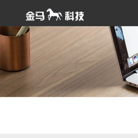
轻松建站 服务到位
小程序开发
分享、交流、传播
为客户提供一体化网站设计服
全功能小程序商城、开发定制
知识分享、技术交流、经验积
务
服务、全程售后服务、无忧备
累、提升能力
金云智能建站
I
案
关于金马科技
携手合作 互利共
金马科技，成立于2008年9月，专业提供
携手推进合作，实现互
互联网技术服务。