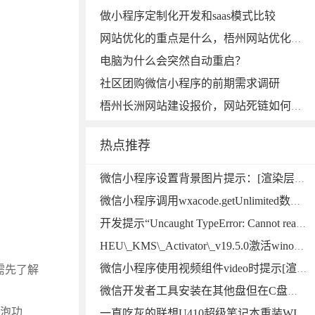
做小程序定制化开发和saas模式比较
网站优化的重点是什么，梧州网站优化公司
电脑为什么会突然自动重启？
社区团购微信小程序的前期需求调研
梧州长洲网站建设报价，网站死链如何处理?方法有哪些?
热点推荐
微信小程序设置背景图片提示：[渲染层网络层错误]中的本地资源图片无法通过 WXSS 获取，可以使用网络图片，或者 base64，或者使用＜image/＞标签。微信小程序
微信小程序调用wxacode.getUnlimited数量无限制生成小程序码功能开发完整版微信小程序
开发提示“Uncaught TypeError: Cannot read properties of null”错误的解决方法
HEU\_KMS\_Activator\_v19.5.0激活winows10失败解决方法
需先了解
微信小程序使用视频组件video时提示[渲染层网络层错误] Failed to load media错误的解决方法
微信开发者工具安装在其他盘但在C盘下User Data占用空间超大，能删掉吗？用mklink提示当文件已存在时，无法创建该文件
冒泡功
一直吃灰的联想U410超级笔记本重装WIN10系统，升级一下硬件继续战斗