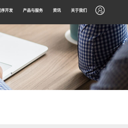
程序开发
产品与服务
资讯
关于我们
开发
SEO优化
资产
SSLVPN
程序运营技巧
软硬件知识
设计
网站管理服务
售后支持
程序支付接入
无忧售后，7*24小时不间断售后服务
值
制作
网站代运营
序使用微信支付进行收款满足
不同场景下的支付诉求，让商
松接入微信支付