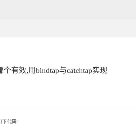
,用bindtap与catchtap实现
如下代码：