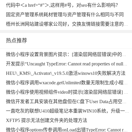
代码中＜a href=“#”＞,这样用#号，对seo有什么影响吗？
固定资产管理系统耗材管理与资产管理有什么相同与不同
梧州长洲网站建设哪家公司好，交换友情链接需要注意的几点？
热点推荐
微信小程序设置背景图片提示：[渲染层网络层错误]中的本地资源图片无法通过 WXSS 获取，可以使用网络图片，或者 base64，或者使用＜image/＞标签。
开发提示“Uncaught TypeError: Cannot read properties of null”错误的解决方法
HEU\_KMS\_Activator\_v19.5.0激活winows10失败解决方法
微信小程序调用wxacode.getUnlimited数量无限制生成小程序码功能开发完整版
微信小程序使用视频组件video时提示[渲染层网络层错误] Failed to load media错误的解决方法
微信开发者工具安装在其他盘但在C盘下User Data占用空间超大，能删掉吗？用mklink提示当文件已存在时，无法创建该文件
一直吃灰的联想U410超级笔记本重装WIN10系统，升级一下硬件继续战斗
XFTP5 提示无法创建文件夹的处理方法
微信小程序options传参调用onLoad出错TypeError: Cannot read property “ID“ of undefined的解决方法