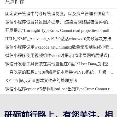
热点推荐
固定资产管理中的仓库管理制度，以及资产管理系统仓库管理方法的功能实现制度
微信小程序设置背景图片提示：[渲染层网络层错误]中的本地资源图片无法通过 WXSS 获取，可以使用网络图片，或者 base64，或者使用＜image/＞标签。
开发提示“Uncaught TypeError: Cannot read properties of null”错误的解决方法
HEU\_KMS\_Activator\_v19.5.0激活winows10失败解决方法
微信小程序调用wxacode.getUnlimited数量无限制生成小程序码功能开发完整版
微信小程序使用视频组件video时提示[渲染层网络层错误] Failed to load media错误的解决方法
微信开发者工具安装在其他盘但在C盘下User Data占用空间超大，能删掉吗？用mklink提示当文件已存在时，无法创建该文件
一直吃灰的联想U410超级笔记本重装WIN10系统，升级一下硬件继续战斗
XFTP5 提示无法创建文件夹的处理方法
微信小程序options传参调用onLoad出错TypeError: Cannot read property “ID“ of undefined的解决方法
砥砺前行路上，有您关注，相