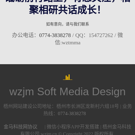
聚相研共话成长！
如有意向，请与我们联系
办公电话：
0774-3838278
/ QQ：154727262 / 微
信:wztmma
wzjm Soft Media Design
梧州网站建设公司地址：梧州市长洲区龙新村六组18号 | 业务
热线：
0774-3838278
金马科技网协议
| 微信小程序APP开发搭建 | 梧州金马科技
有限公司 wzjm.cn © Copyright 2022 版权所有.