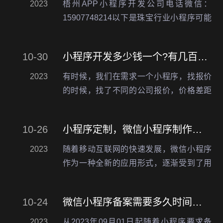
2023
梧州APP小程序开发公司电话微信：
15907748214以下是珠宝行业小程序可能
包含的功能介绍：1.商品展示：用户可以
在小程序中查看珠宝展示、镶嵌和回收等
10-30
小程序开发多少钱一个?有几百的，有几千的，还有几万的，甚至几十万的这是为啥
商品，包括图片、价格、材质等详细信
息，并可以通…
2023
有时候，我们在需求一个小程序，找报价
的时候，找了不同的公司报价，价格差距
很多，小程序开发多少钱一个，其实是有
几百的，有几千的，甚至几万，几十万的
10-26
小程序定制，微信小程序制作开发流程？
都有，为什么价格差距这么大呢?对于不懂
小程序的人来说，也…
2023
随着移动互联网的快速发展，微信小程序
作为一种全新的应用形式，逐渐受到了用
户和企业的青睐。微信小程序具有轻量
级、便捷、快速启动等特点，不仅能够为
10-24
微信小程序备案需要多久时间，备案需注意些什么
用户提供更好的使用体验，也为企业提供
了更多的商机。因此，越…
2023
从2023年09月01日起随着小程序要求备