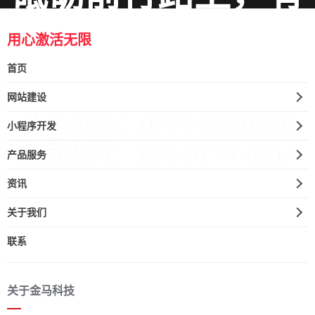
您关注，相聚相研
用心激活无限
共话成长！
首页
网站建设
业务热线：
0774-3838278
小程序开发
售后支持：159-0774-8214
产品服务
资讯
关于我们
联系
关于金马科技