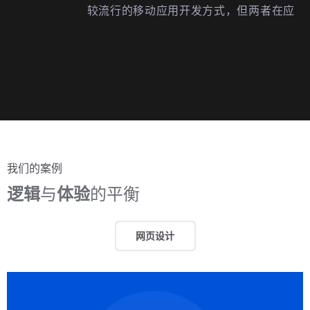
较流行的移动应用开发方式，但两者在应
用场景、开发效率、用户体验等方面存在
很大的不同。以下是我对小程序定制化开
发相对于Saas模式优势的理解和探讨。
一、应用场景不…
我们的案例
逻辑
与
体验
的平衡
网页设计