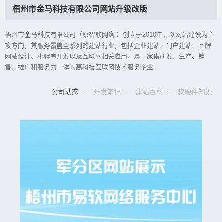
梧州市金马科技有限公司网站升级改版
梧州市金马科技有限公司（原智软网络 ）创立于2010年，以网站建设为主
攻方向，其服务覆盖全系列的建站行业，包括企业建站、门户建站、品牌
网站设计、小程序开发以及互联网相关应用，是一家集研发、生产、销
售、推广和服务为一体的高科技互联网技术服务企业。
公司动态
·
开发笔记
·
建站百科
·
软硬件知识
开发提示“Uncaught TypeError: Cannot read
解决认证证书，公司企业邮箱如何申请注册，费用大
chrome浏览器实现进入网页自动全屏模式,取消按
properties of null”错误的解决方法
曝光：一年多少钱？收费标准揭秘！
F11退出全屏功能，打包安装桌面软件自启动的方法
在开发地图点聚合功能时，网页按F12调出调试功能，发
在办理有些业务的时候是需要企业邮箱进行认证的。企业
1、创建快捷方式。2、属性中修改目标栏地址
现JS错误提示“Uncaught TypeError: Cannot read
邮箱是每个企业都需要的，它可以让企业拥有自己独立
为"C:\Program Files
properties of …
的、专业的邮件系统，提高沟通效率，也体现了企业的专
(x86)\Google\Chrome\Application\chr…
业性和规模。…