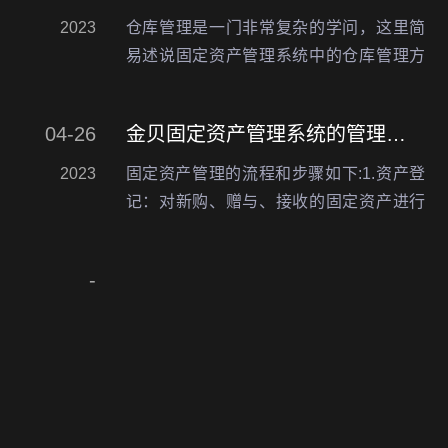
和耗材的购…
2023
仓库管理是一门非常复杂的学问，这里简
易述说固定资产管理系统中的仓库管理方
法以及功能的实现。仓库管理需制定一套
标准化方案通过制定一系列的标准和规
04-26
金贝固定资产管理系统的管理流程和步骤是什么?
范，对仓库的运营、管理、布局、设备、
人员等方面进行统一规范…
2023
固定资产管理的流程和步骤如下:1.资产登
记：对新购、赠与、接收的固定资产进行
登记。2.资产分类：对已登记的固定资产
进行分类，区分为土地、建筑物、机器设
-
备等。3.资产清点：对固定资产进行清
点，核对实物与…