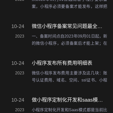
案，小程序必须要备案才能发布，这样把
小程序又拉开了新的一个互联网口子，从
以前的百万级市场直接提升到千万级市
10-24
微信小程序备案常见问题最全的汇总
场，如果你的小程序没有备案，可能直接
被封，接下来小编…
2023
一、备案时间点自2023年09月01日起，新
的微信小程序，必须备案后才能上架；在
2024年03月31日前，所有小程序都必须完
成备案；于2024年04月01日起，对未备案
10-24
小程序发布所有费用明细表
小程序进行清退处理。微信小程序备…
2023
微信小程序发布费用主要涉及这几块：账
号认证费用、域名、空间、ssl证书、小程
序开发费用。下面来详细介绍小程序开发
费用明细。1、账号认证费用300元微信小
10-24
做小程序定制化开发和saas模式比较
程序需要在微信公众平台上注册账号。需
要支付300…
2023
小程序定制化开发和Saas模式都是当前比