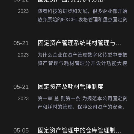
2023
随着科技的进步和发展，很多企业都开始
放弃原始的EXCEL表格管理和盘点固定资
产，取而代之的是各种功能的固定资产管
理系统,从而向资产数字化管理转型。通常
05-21
固定资产管理系统耗材管理与资产管理有什么相同与不同
不同的固定资产管理系统对应的固定资产
盘点方式有所不…
2023
为什么企业在资产管理数字化转型中要把
资产管理与耗材管理分开设计功能大模
块：资产管理与耗材管理不同处资产管理
和耗材管理在很多方面是不同的，包括管
05-21
固定资产及耗材管理制度
理方式、管理内容、管理目标等等。如下
所述：1. 管理方式不…
2023
第一章 总 则第一条 为规范本公司固定资
产和耗材的管理，保障公司资产的安全，
实现资产的优化配置,提高使用效益，防止
资产浪费,根据本公司实际情况，特制定本
05-05
固定资产管理中的仓库管理制度，以及资产管理系统仓库管理方法的功能实现
制度。第二条 资产管理主要指对固定资产