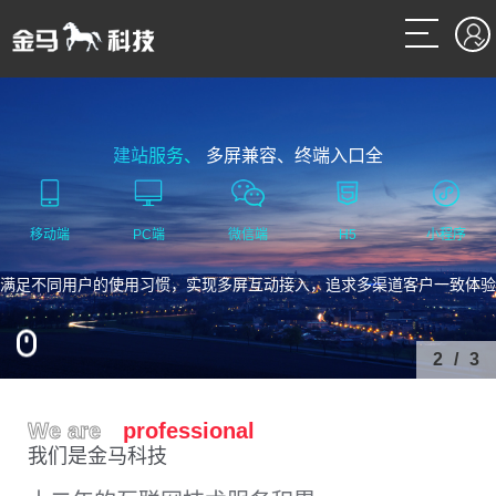
建站服务、
多屏兼容、终端入口全
移动端
PC端
微信端
H5
小程序
满足不同用户的使用习惯，实现多屏互动接入，追求多渠道客户一致体验
2
/
3
We are
professional
我们是金马科技