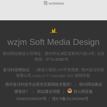
信:wztmma
wzjm Soft Media Design
梧州网站建设公司地址：梧州市长洲区龙新村六组18号 | 业务
热线：
0774-3838278
金马科技网协议
| 微信小程序APP开发搭建 | 梧州金马科技
有限公司 wzjm.cn © Copyright 2022 版权所有.
梧州金马科技专业提供互联网技术服务！ |
梧州网站建设
哪家好？
|
网站建设地图
|
桂公网安备
45040502000209号
|
桂ICP备2022002006号