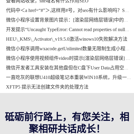
查看网站收录，site域名有什么作用SEO
代码中＜a href=“#”＞,这样用#号，对seo有什么影响吗？SEO
微信小程序设置背景图片提示：[渲染层网络层错误]中的本地资源图片无法通过 WXSS 获取，可以使用网络图片，或者 base64，或者使用＜image/＞标签。
开发提示“Uncaught TypeError: Cannot read properties of null”错误的解决方法
HEU\_KMS\_Activator\_v19.5.0激活winows10失败解决方法
微信小程序调用wxacode.getUnlimited数量无限制生成小程序码功能开发完整版
微信小程序使用视频组件video时提示[渲染层网络层错误] Failed to load media错误的解决方法
微信开发者工具安装在其他盘但在C盘下User Data占用空间超大，能删掉吗？用mklink提示当文件已存在时，无法创建该文件
一直吃灰的联想U410超级笔记本重装WIN10系统，升级一下硬件继续战斗
XFTP5 提示无法创建文件夹的处理方法
砥砺前行路上，有您关注，相
聚相研共话成长！